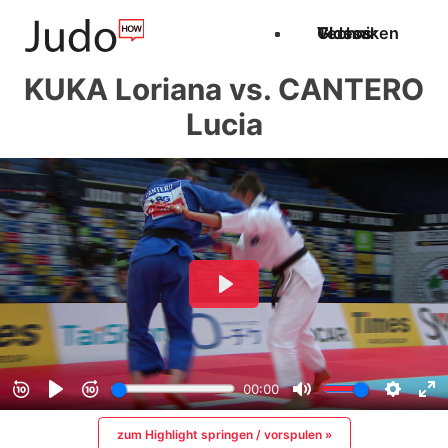
Techniken
Videos
Glossar
KUKA Loriana vs. CANTERO
Lucia
zum Highlight springen / vorspulen »