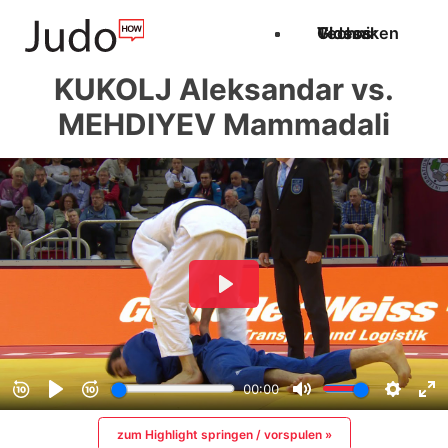
Techniken
Videos
Glossar
KUKOLJ Aleksandar vs.
MEHDIYEV Mammadali
zum Highlight springen / vorspulen »