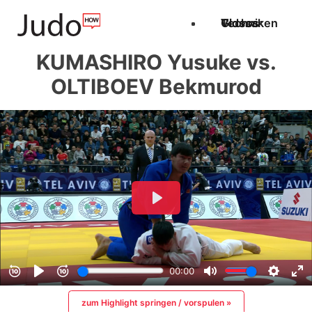
Techniken
Videos
Glossar
KUMASHIRO Yusuke vs.
OLTIBOEV Bekmurod
zum Highlight springen / vorspulen »