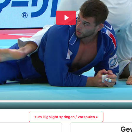
zum Highlight springen / vorspulen »
Ge