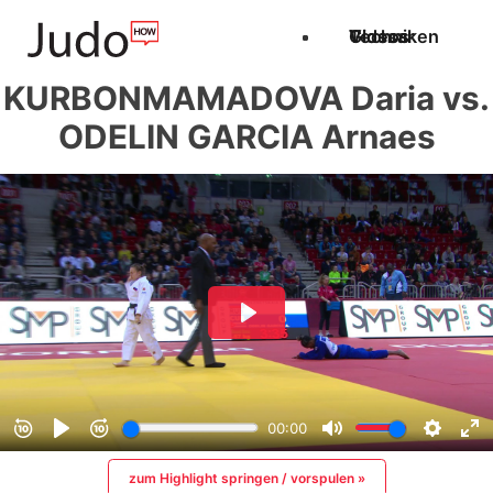
Techniken
Videos
Glossar
KURBONMAMADOVA Daria vs.
ODELIN GARCIA Arnaes
zum Highlight springen / vorspulen »