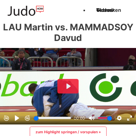
Techniken
Videos
Glossar
LAU Martin vs. MAMMADSOY
Davud
zum Highlight springen / vorspulen »