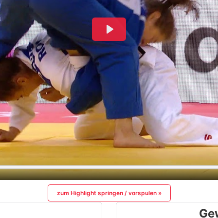
zum Highlight springen / vorspulen »
Ge