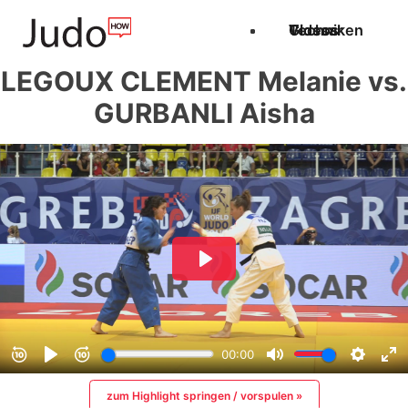
Techniken
Videos
Glossar
LEGOUX CLEMENT Melanie vs.
GURBANLI Aisha
zum Highlight springen / vorspulen »