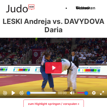
Techniken
Videos
Glossar
LESKI Andreja vs. DAVYDOVA
Daria
zum Highlight springen / vorspulen »