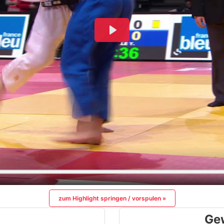
zum Highlight springen / vorspulen »
Ge