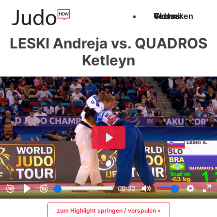
Techniken
Videos
Glossar
LESKI Andreja vs. QUADROS
Ketleyn
zum Highlight springen / vorspulen »