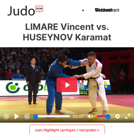
Techniken
Videos
Glossar
LIMARE Vincent vs.
HUSEYNOV Karamat
zum Highlight springen / vorspulen »