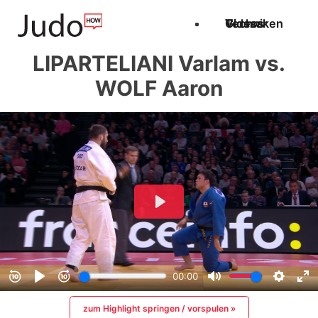
Techniken
Videos
Glossar
LIPARTELIANI Varlam vs.
WOLF Aaron
zum Highlight springen / vorspulen »