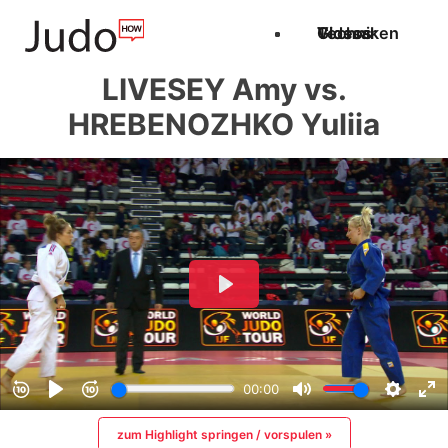
Techniken
Videos
Glossar
LIVESEY Amy vs.
HREBENOZHKO Yuliia
zum Highlight springen / vorspulen »