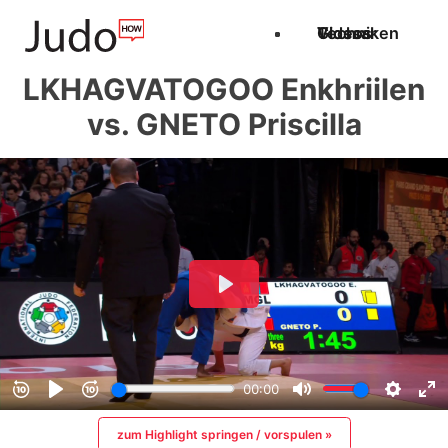
Techniken
Videos
Glossar
LKHAGVATOGOO Enkhriilen
vs. GNETO Priscilla
zum Highlight springen / vorspulen »