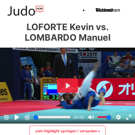
Techniken
Videos
Glossar
LOFORTE Kevin vs.
LOMBARDO Manuel
zum Highlight springen / vorspulen »