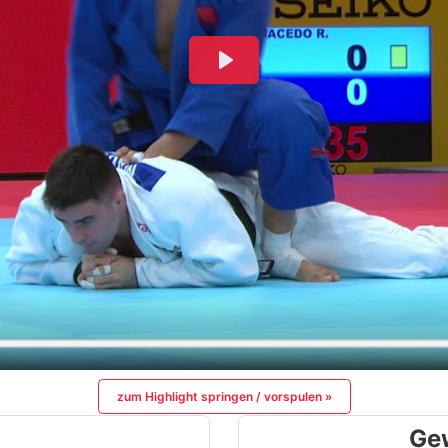
zum Highlight springen / vorspulen »
Ge