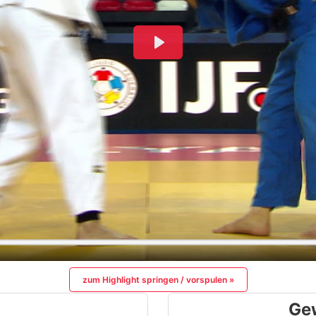
zum Highlight springen / vorspulen »
Ge