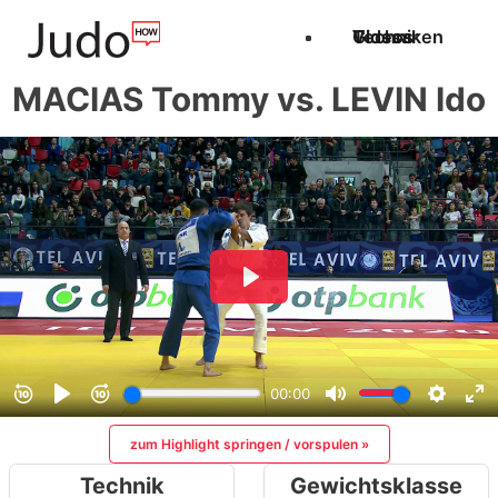
Techniken
Videos
Glossar
MACIAS Tommy vs. LEVIN Ido
zum Highlight springen / vorspulen »
Technik
Gewichtsklasse