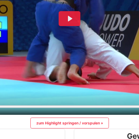
zum Highlight springen / vorspulen »
Ge