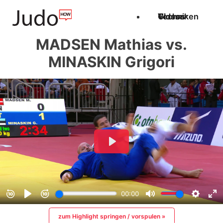
Techniken
Videos
Glossar
MADSEN Mathias vs.
MINASKIN Grigori
zum Highlight springen / vorspulen »