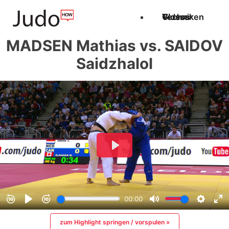
Techniken
Videos
Glossar
MADSEN Mathias vs. SAIDOV
Saidzhalol
zum Highlight springen / vorspulen »