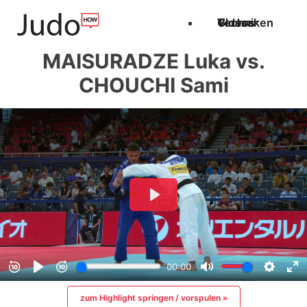
Techniken
Videos
Glossar
MAISURADZE Luka vs.
CHOUCHI Sami
zum Highlight springen / vorspulen »