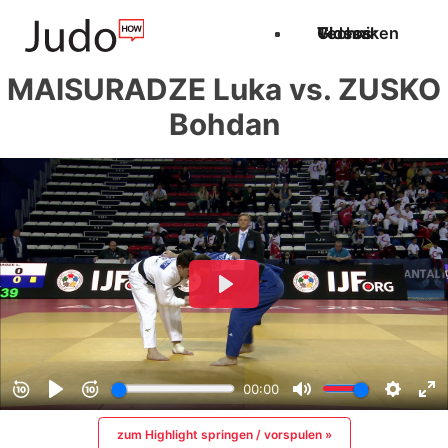
Techniken
Videos
Glossar
MAISURADZE Luka vs. ZUSKO
Bohdan
zum Highlight springen / vorspulen »