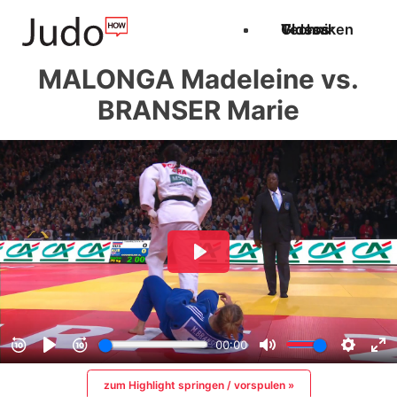
Techniken
Videos
Glossar
MALONGA Madeleine vs.
BRANSER Marie
zum Highlight springen / vorspulen »