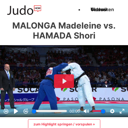
Techniken
Videos
Glossar
MALONGA Madeleine vs.
HAMADA Shori
zum Highlight springen / vorspulen »