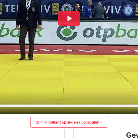
zum Highlight springen / vorspulen »
Ge