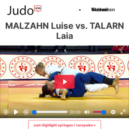
Techniken
Videos
Glossar
MALZAHN Luise vs. TALARN
Laia
zum Highlight springen / vorspulen »