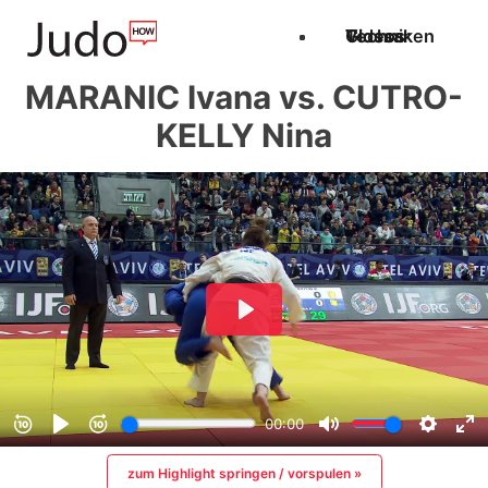
Techniken
Videos
Glossar
MARANIC Ivana vs. CUTRO-
KELLY Nina
zum Highlight springen / vorspulen »