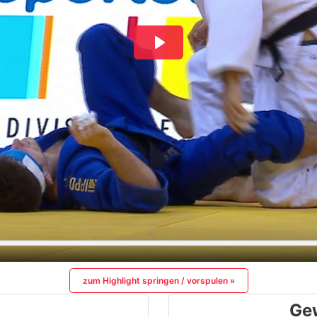
zum Highlight springen / vorspulen »
Ge