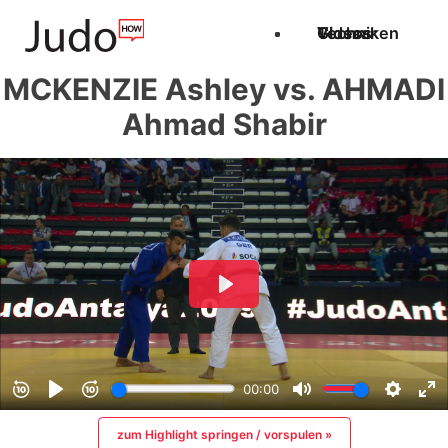
Techniken
Videos
Glossar
MCKENZIE Ashley vs. AHMADI
Ahmad Shabir
zum Highlight springen / vorspulen »