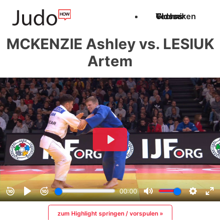
Techniken
Videos
Glossar
MCKENZIE Ashley vs. LESIUK
Artem
zum Highlight springen / vorspulen »