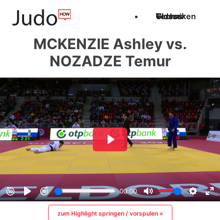
Techniken
Videos
Glossar
MCKENZIE Ashley vs.
NOZADZE Temur
zum Highlight springen / vorspulen »