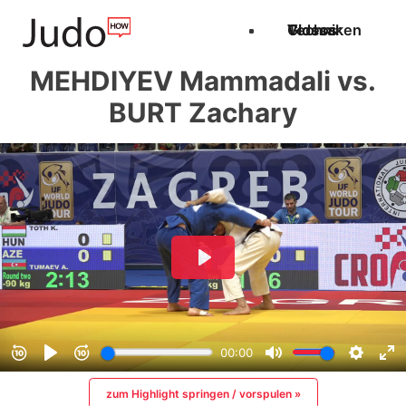
Techniken
Videos
Glossar
MEHDIYEV Mammadali vs.
BURT Zachary
zum Highlight springen / vorspulen »