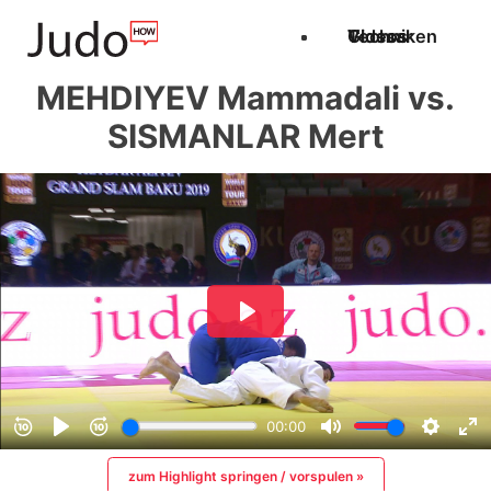
Techniken
Videos
Glossar
MEHDIYEV Mammadali vs.
SISMANLAR Mert
zum Highlight springen / vorspulen »