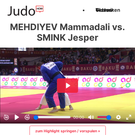
Techniken
Videos
Glossar
MEHDIYEV Mammadali vs.
SMINK Jesper
zum Highlight springen / vorspulen »