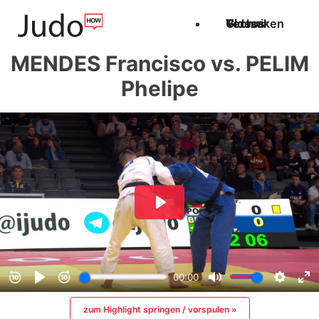
Techniken
Videos
Glossar
MENDES Francisco vs. PELIM
Phelipe
zum Highlight springen / vorspulen »