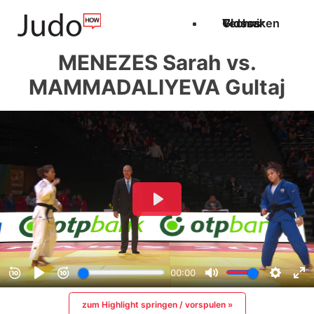
Techniken
Videos
Glossar
MENEZES Sarah vs.
MAMMADALIYEVA Gultaj
zum Highlight springen / vorspulen »