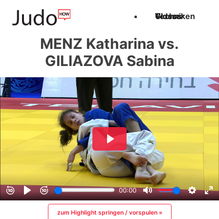
Techniken
Videos
Glossar
MENZ Katharina vs.
GILIAZOVA Sabina
zum Highlight springen / vorspulen »