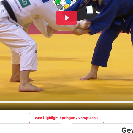
zum Highlight springen / vorspulen »
Ge