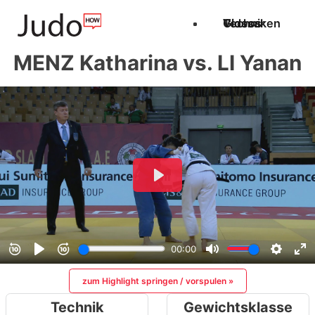
Techniken
Videos
Glossar
MENZ Katharina vs. LI Yanan
zum Highlight springen / vorspulen »
Technik
Gewichtsklasse