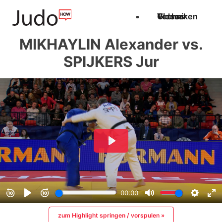
Techniken
Videos
Glossar
MIKHAYLIN Alexander vs.
SPIJKERS Jur
zum Highlight springen / vorspulen »