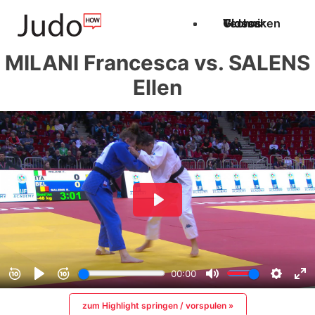
Techniken
Videos
Glossar
MILANI Francesca vs. SALENS
Ellen
zum Highlight springen / vorspulen »