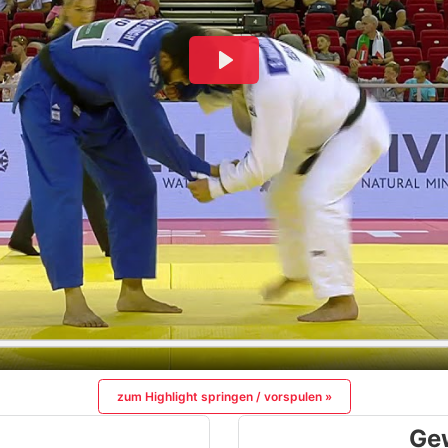
zum Highlight springen / vorspulen »
Ge