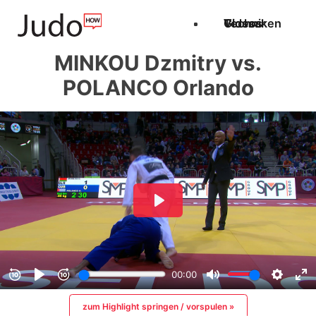
Techniken
Videos
Glossar
MINKOU Dzmitry vs.
POLANCO Orlando
zum Highlight springen / vorspulen »