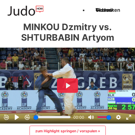
Techniken
Videos
Glossar
MINKOU Dzmitry vs.
SHTURBABIN Artyom
zum Highlight springen / vorspulen »