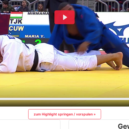
zum Highlight springen / vorspulen »
Ge