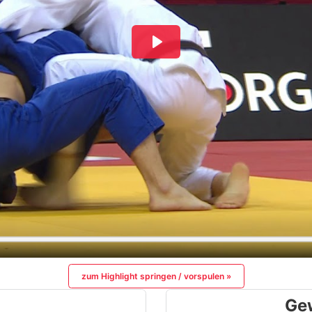
zum Highlight springen / vorspulen »
Ge