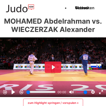
Techniken
Videos
Glossar
MOHAMED Abdelrahman vs.
WIECZERZAK Alexander
zum Highlight springen / vorspulen »