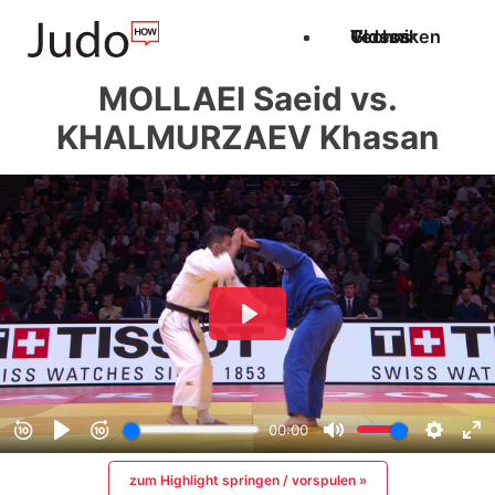
Techniken
Videos
Glossar
MOLLAEI Saeid vs.
KHALMURZAEV Khasan
zum Highlight springen / vorspulen »